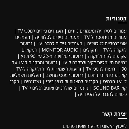
קטגוריות
עמודים לטלויזיה ומעמדים ניידים
|
מעמדים ניידים למסכי TV
|
עמודים מנירוסטה ל TV
|
מעמדים ניידים לטלוויזיה
|
מעמדים
אוניברסליים לטלוויזיה
|
מעמדים ניידים למסכי TV
|
זרועות
לתקרה ל-TV
|
רמקולים
|
MONITOR AUDIO
|
רמקולים
שקועים לקיר ולתקרה
|
זרועות לטלוויזיה מ-22 עד 90 אינץ
|
זרועות חשמליות לקיר ולתקרה ל-TV
|
זרועות ומתקנים ל TV עד
90
|
זרועות למסכי TV
|
זרועות חשמליות לקיר ולתקרה ל-TV
|
קולנוע ביתי ובית חכם
|
זרועות למסכי מחשב
|
מעליות חשמליות
ל -TV מרהיט
|
מקרנים למצגות וקולנוע ביתי
|
גאדג'טים
|
מקרני
קול SOUND BAR
|
מעמדים שולחניים ואוניברסלים ל TV
|
כיסויים להגנה על הטלויזיה
|
יצירת קשר
לייעוץ ראשוני ומידע השאירו פרטים