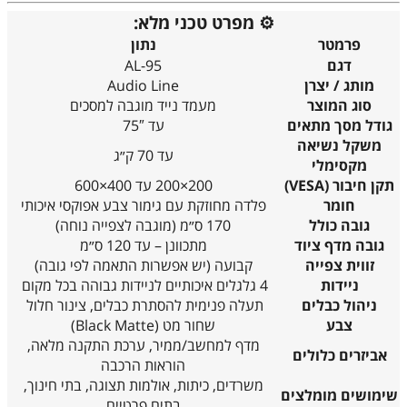
⚙️ מפרט טכני מלא:
פרמטר
נתון
דגם
AL-95
מותג / יצרן
Audio Line
סוג המוצר
מעמד נייד מוגבה למסכים
גודל מסך מתאים
עד ‎75″‎
משקל נשיאה
עד ‎70 ק״ג‎
מקסימלי
תקן חיבור (VESA)
‎200×200‎ עד ‎600×400‎
חומר
פלדה מחוזקת עם גימור צבע אפוקסי איכותי
גובה כולל
‎170 ס״מ‎ (מוגבה לצפייה נוחה)
גובה מדף ציוד
מתכוונן – עד ‎120 ס״מ‎
זווית צפייה
קבועה (יש אפשרות התאמה לפי גובה)
ניידות
4 גלגלים איכותיים לניידות גבוהה בכל מקום
ניהול כבלים
תעלה פנימית להסתרת כבלים, צינור חלול
צבע
שחור מט (Black Matte)
מדף למחשב/ממיר, ערכת התקנה מלאה,
אביזרים כלולים
הוראות הרכבה
משרדים, כיתות, אולמות תצוגה, בתי חינוך,
שימושים מומלצים
בתים פרטיים